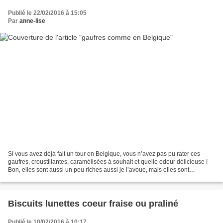
Publié le 22/02/2016 à 15:05
Par
anne-lise
Si vous avez déjà fait un tour en Belgique, vous n’avez pas pu rater ces
gaufres, croustillantes, caramélisées à souhait et quelle odeur délicieuse !
Bon, elles sont aussi un peu riches aussi je l’avoue, mais elles sont
terriblement addictives ! On se...
Biscuits lunettes coeur fraise ou praliné
Publié le 10/02/2016 à 10:17