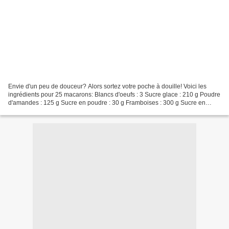
Envie d'un peu de douceur? Alors sortez votre poche à douille! Voici les
ingrédients pour 25 macarons: Blancs d'oeufs : 3 Sucre glace : 210 g Poudre
d'amandes : 125 g Sucre en poudre : 30 g Framboises : 300 g Sucre en
poudre : 40 g Vitpris : 30 g Colorant...