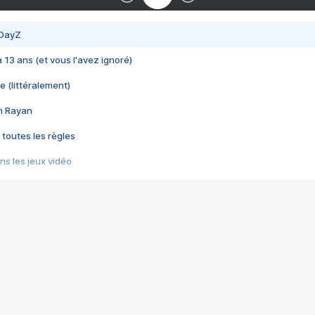
 DayZ
 a 13 ans (et vous l'avez ignoré)
e (littéralement)
im Rayan
 toutes les règles
s les jeux vidéo
us choquant de Rockstar ? - Le scandale BULLY
e plus moche de Steam
du RÊVE tourne au CAUCHEMAR
pendant 8 heures
it… à tort
umiliés par un jeu vidéo