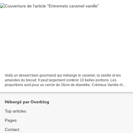
Voilà un dessert bien gourmand qui mélange le caramel, la vanille et les
amandes du biscuit. Il peut largement contenir 10 belles portions. Les
proportions sont pour un cercle de 26cm de diamètre. Crémeux Vanille-rhum
- 225 g crème liquide 35% de MG -...
Hébergé par Overblog
Top articles
Pages
Contact