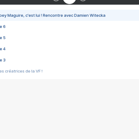
bey Maguire, c'est lui ! Rencontre avec Damien Witecka
e 6
e 5
e 4
e 3
s créatrices de la VF !
e 2
e 1
e Mektoub My Love arrive enfin ! Rencontre avec Shaïn Boumedine et Sal
i : après Toni en famille
elle réalise le bouleversant Dites lui que je l'aime
ais ! Rencontre autour de Vie privée de Rebecca Zlotowski