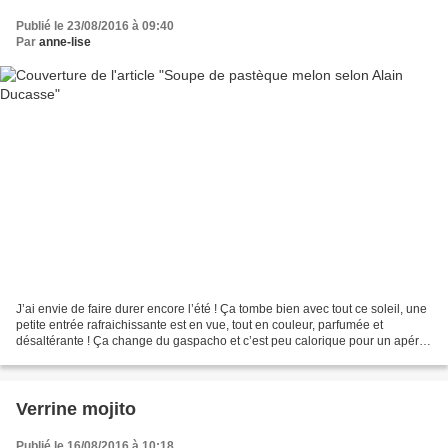
Publié le 23/08/2016 à 09:40
Par
anne-lise
J’ai envie de faire durer encore l’été ! Ça tombe bien avec tout ce soleil, une
petite entrée rafraichissante est en vue, tout en couleur, parfumée et
désaltérante ! Ça change du gaspacho et c’est peu calorique pour un apéro
par exemple ! Et cerise sur...
Verrine mojito
Publié le 16/08/2016 à 10:18