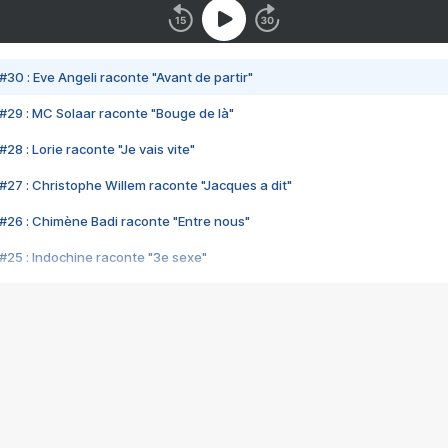
#30 : Eve Angeli raconte "Avant de partir"
#29 : MC Solaar raconte "Bouge de là"
28 : Lorie raconte "Je vais vite"
#27 : Christophe Willem raconte "Jacques a dit"
#26 : Chimène Badi raconte "Entre nous"
#25 : Indochine raconte "3e sexe"
#24 : Zaho raconte "C'est chelou"
#23 : Patrick Bruel raconte "Au café des délices"
#22 : Kyo raconte "Le chemin"
#21 : Nolwenn Leroy raconte "Cassé"
#20 : Patrick Hernandez raconte "Born to be alive"