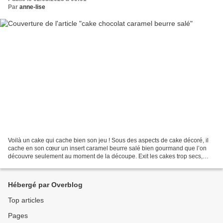
Par
anne-lise
Voilà un cake qui cache bien son jeu ! Sous des aspects de cake décoré, il
cache en son cœur un insert caramel beurre salé bien gourmand que l’on
découvre seulement au moment de la découpe. Exit les cakes trop secs,
vous n’aurez pas ce problème ici avec...
Hébergé par Overblog
Top articles
Pages