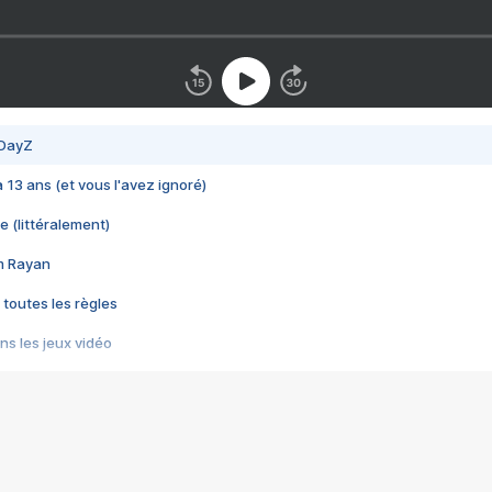
 DayZ
 a 13 ans (et vous l'avez ignoré)
e (littéralement)
im Rayan
 toutes les règles
s les jeux vidéo
us choquant de Rockstar ? - Le scandale BULLY
e plus moche de Steam
du RÊVE tourne au CAUCHEMAR