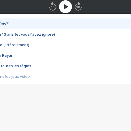
 DayZ
 a 13 ans (et vous l'avez ignoré)
e (littéralement)
im Rayan
 toutes les règles
s les jeux vidéo
us choquant de Rockstar ? - Le scandale BULLY
e plus moche de Steam
du RÊVE tourne au CAUCHEMAR
pendant 8 heures
it… à tort