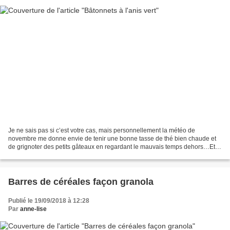
Je ne sais pas si c’est votre cas, mais personnellement la météo de
novembre me donne envie de tenir une bonne tasse de thé bien chaude et
de grignoter des petits gâteaux en regardant le mauvais temps dehors…Et la
pluie, le ciel gris en ce moment ce n’est...
Barres de céréales façon granola
Publié le 19/09/2018 à 12:28
Par
anne-lise