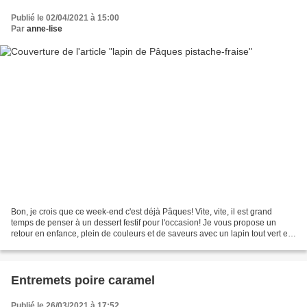
Publié le 02/04/2021 à 15:00
Par
anne-lise
Bon, je crois que ce week-end c'est déjà Pâques! Vite, vite, il est grand
temps de penser à un dessert festif pour l'occasion! Je vous propose un
retour en enfance, plein de couleurs et de saveurs avec un lapin tout vert et
rigolo fraise et pistache......
Entremets poire caramel
Publié le 26/03/2021 à 17:52