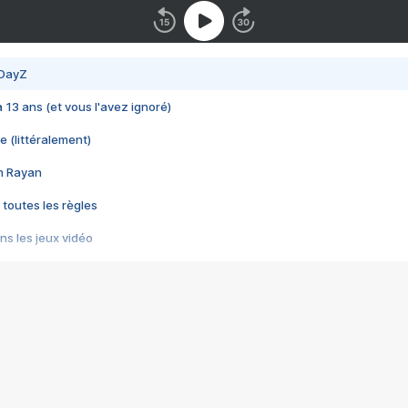
 DayZ
 a 13 ans (et vous l'avez ignoré)
e (littéralement)
im Rayan
 toutes les règles
s les jeux vidéo
us choquant de Rockstar ? - Le scandale BULLY
e plus moche de Steam
du RÊVE tourne au CAUCHEMAR
pendant 8 heures
it… à tort