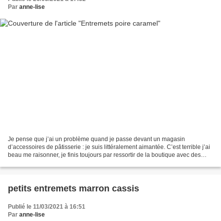
Par
anne-lise
Je pense que j’ai un problème quand je passe devant un magasin
d’accessoires de pâtisserie : je suis littéralement aimantée. C’est terrible j’ai
beau me raisonner, je finis toujours par ressortir de la boutique avec des
ingrédients, une douille, un moule...
petits entremets marron cassis
Publié le 11/03/2021 à 16:51
Par
anne-lise