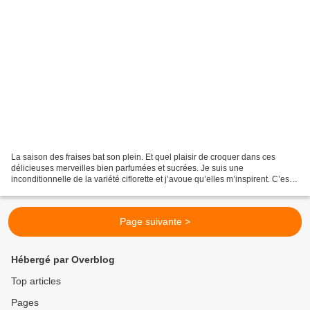
La saison des fraises bat son plein. Et quel plaisir de croquer dans ces
délicieuses merveilles bien parfumées et sucrées. Je suis une
inconditionnelle de la variété ciflorette et j’avoue qu’elles m’inspirent. C’est
presque un achat compulsif quand j’en...
Page suivante >
Hébergé par Overblog
Top articles
Pages