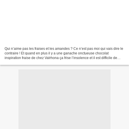
Qui n’aime pas les fraises et les amandes ? Ce n’est pas moi qui vais dire le
contraire ! Et quand en plus il y a une ganache onctueuse chocolat
inspiration fraise de chez Valrhona ça frise l’insolence et il est difficile de
résister ! Rien de bien difficile...