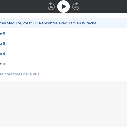
bey Maguire, c'est lui ! Rencontre avec Damien Witecka
e 6
e 5
e 4
e 3
s créatrices de la VF !
e 2
e 1
e Mektoub My Love arrive enfin ! Rencontre avec Shaïn Boumedine et Sal
i : après Toni en famille
elle réalise le bouleversant Dites lui que je l'aime