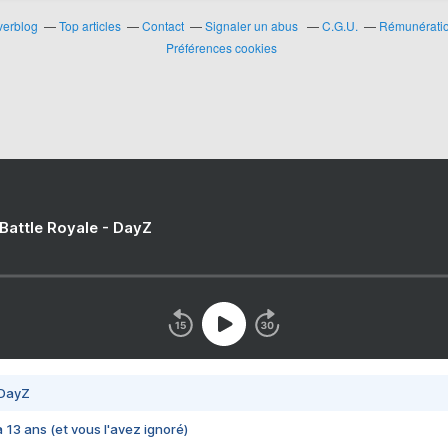
verblog
Top articles
Contact
Signaler un abus
C.G.U.
Rémunération
Préférences cookies
 Battle Royale - DayZ
 DayZ
 a 13 ans (et vous l'avez ignoré)