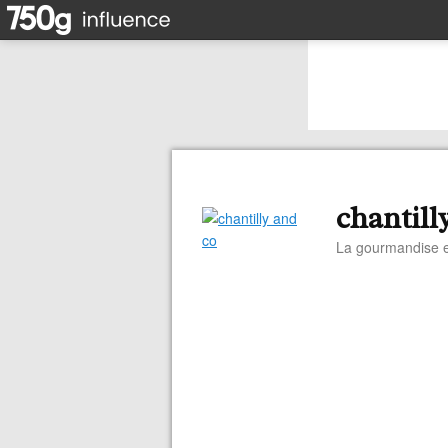
chantill
La gourmandise e