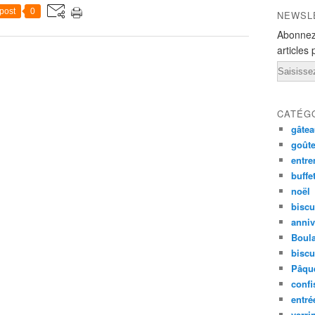
post
0
NEWSL
Abonnez
articles 
Email
CATÉG
gâte
goûte
entre
buffe
noël
biscu
anniv
Boul
biscu
Pâqu
confi
entré
verri