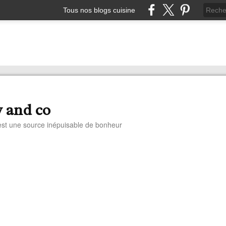
Tous nos blogs cuisine
y and co
st une source inépuisable de bonheur