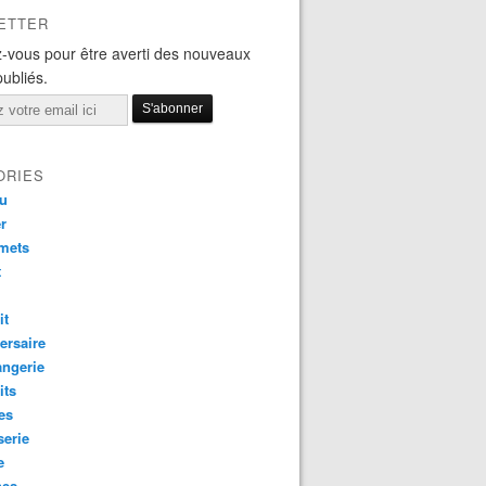
ETTER
-vous pour être averti des nouveaux
publiés.
ORIES
au
r
mets
t
it
ersaire
angerie
its
es
serie
e
nes