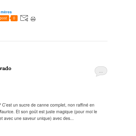
s mères
post
0
ovado
…
C’est un sucre de canne complet, non raffiné en
Maurice. Et son goût est juste magique (pour moi le
é et avec une saveur unique) avec des...