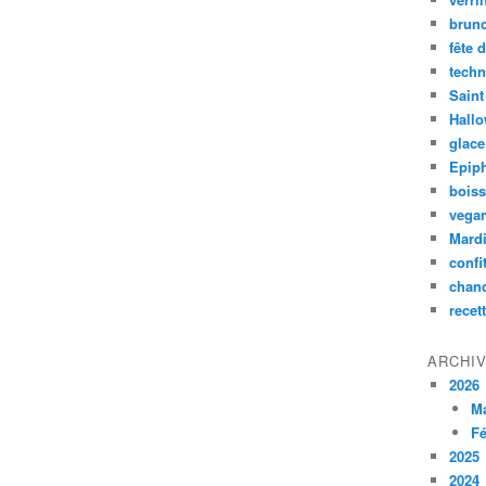
brun
fête 
techn
Saint
Hall
glace
Epip
bois
vega
Mardi
confi
chan
recet
ARCHI
2026
M
Fé
2025
2024