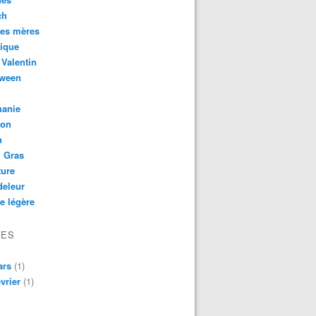
ch
des mères
ique
 Valentin
oween
hanie
son
n
 Gras
ture
deleur
te légère
VES
ars
(1)
vrier
(1)